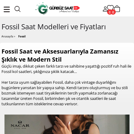
0
0
Fossil Saat Modelleri ve Fiyatları
Anasayfa
>
Fossil
Fossil Saat ve Aksesuarlarıyla Zamansız
Şıklık ve Modern Stil
Güçlü imajı, dikkat çeken farklı tarzı ve sahibine yaşattığı pozitif ruh hali ile
Fossil kol saatleri, şıklığınıza şıklık katacak...
Her tarza uyum sağlayabilen Fossil, daha çok vintage duyarlılığını
bugünlere yansıtan bir yapıya sahip. Kendi tarzını oluşturmuş ve bu stili
bozmak istemeyen saat tiryakilerinin tercih yapmakta zorlanacağı
tasarımlar üreten Fossil, birbirinden şık ve otantik saatleri ile saat
tutkunlarının tüm isteklerine cevap veriyor.
Fossil saatler için temel alınan üç nokta var. Bu noktalardan ilki, saatin
genel tarzını oluşturan zamansız stil! Zamanı durdurmak, sonsuzluk içinde
kendi zaman diliminizi yaratmak bu saatler ile mümkün. İkinci önemli
nokta, saatlerin ilham aldığı otantik algı. Bu atmosferde ortaya çıkarılan