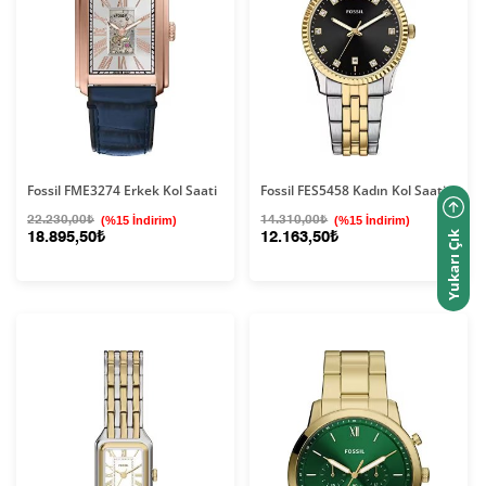
Fossil FME3274 Erkek Kol Saati
Fossil FES5458 Kadın Kol Saati
22.230,00₺
(%15 İndirim)
14.310,00₺
(%15 İndirim)
18.895,50₺
12.163,50₺
Yukarı Çık