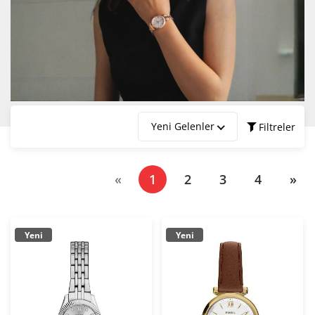
Fossil saatler, kullanıcılarının başını döndürmeye ve bir ortamda
doğrudan fark edilmeye yetiyor. Üçüncü temel alınan nokta ise spontane
yaratıcılık havası. Yaratıcılıkta plansızlıktan yola çıkılarak hazırlanan, en
uygun tarzın kendi yolunda kavrularak oluştuğu ve zamana bu şekilde
hükmedildiği saatler, Fossil kalitesi ile kendini gösteriyor.
"Uzun ömürlü vintage" sloganı ile milyonlarca insanı peşinden
sürüklemesini bilen ünlü ve tecrübeli marka, Gürbüz Saat farkı ile
insanların beğenisine sunuluyor. Siz de hemen Fossil saatleri kategori
sayfasını ziyaret edin ve birbirinden şık, birbirinden karizma ve stil sahibi
Yeni Gelenler
Filtreler
saatleri incelemeye başlayın. İyi saatler içindeki iyi bir saate değil, en iyi
saatler içindeki en mükemmel saate ulaşın…
Marka
(current)
«
1
2
3
4
»
Fiyat Aralığı
Yeni
Yeni