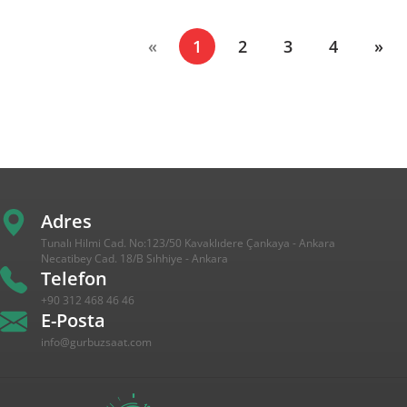
(current)
«
1
2
3
4
»
Adres
Tunalı Hilmi Cad. No:123/50 Kavaklıdere Çankaya - Ankara
Necatibey Cad. 18/B Sıhhiye - Ankara
Telefon
+90 312 468 46 46
E-Posta
info@gurbuzsaat.com