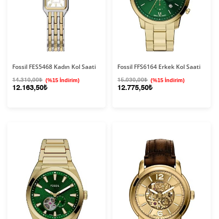
Fossil FES5468 Kadın Kol Saati
Fossil FFS6164 Erkek Kol Saati
14.310,00₺
(%15 İndirim)
15.030,00₺
(%15 İndirim)
12.163,50₺
12.775,50₺