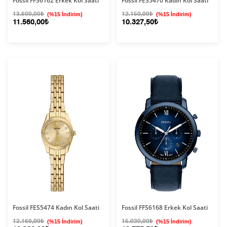
Fossil FFS6162 Erkek Kol Saati
Fossil FES5470 Kadın Kol Saati
13.600,00₺
(%15 İndirim)
12.150,00₺
(%15 İndirim)
11.560,00₺
10.327,50₺
Fossil FES5474 Kadın Kol Saati
Fossil FFS6168 Erkek Kol Saati
12.160,00₺
(%15 İndirim)
15.030,00₺
(%15 İndirim)