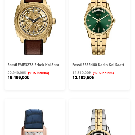
Fossil FME3278 Erkek Kol Saati
Fossil FES5460 Kadın Kol Saati
22.940,00₺
(%15 İndirim)
14.310,00₺
(%15 İndirim)
19.499,00₺
12.163,50₺