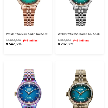
Welder Wrc754 Kadın Kol Saati
Welder Wrc755 Kadın Kol Saati
10.050,00₺
(%5 İndirim)
9.250,00₺
(%5 İndirim)
9.547,50₺
8.787,50₺