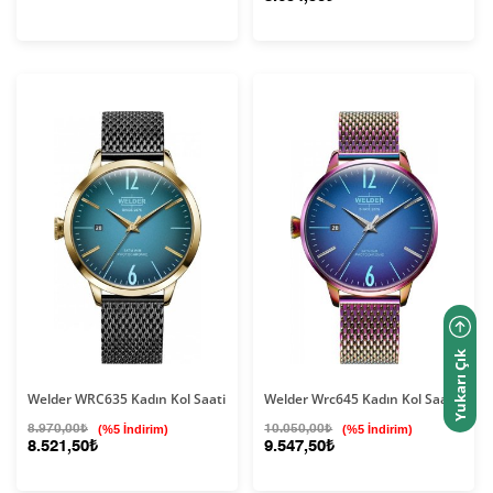
Yukarı Çık
Welder WRC635 Kadın Kol Saati
Welder Wrc645 Kadın Kol Saati
8.970,00₺
(%5 İndirim)
10.050,00₺
(%5 İndirim)
8.521,50₺
9.547,50₺