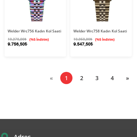
Welder Wrc756 Kadın Kol Saati
Welder Wrc758 Kadın Kol Saati
10.270,00₺
(%5 İndirim)
10.050,00₺
(%5 İndirim)
9.756,50₺
9.547,50₺
(current)
«
1
2
3
4
»
Adres