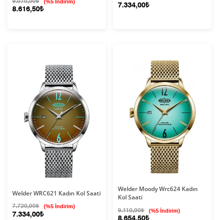
9.070,00₺
(%5 İndirim)
7.334,00₺
8.616,50₺
Welder Moody Wrc624 Kadın
Welder WRC621 Kadın Kol Saati
Kol Saati
7.720,00₺
(%5 İndirim)
9.110,00₺
(%5 İndirim)
7.334,00₺
8.654,50₺