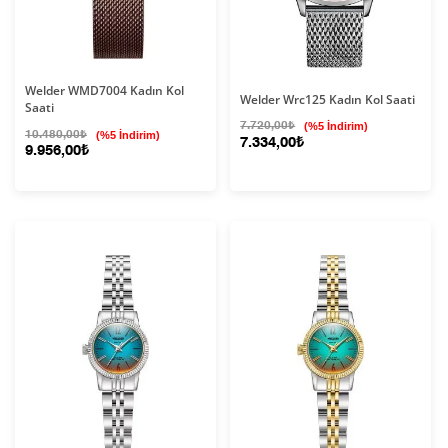
Welder WMD7004 Kadın Kol
Welder Wrc125 Kadın Kol Saati
Saati
7.720,00₺
(%5 İndirim)
10.480,00₺
(%5 İndirim)
7.334,00₺
9.956,00₺