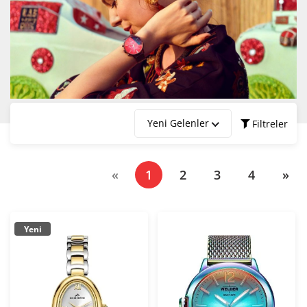
Yeni Gelenler
Filtreler
Marka
(current)
«
1
2
3
4
»
Fiyat Aralığı
Yeni