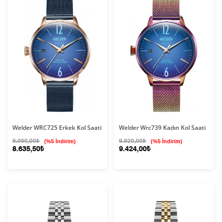
Welder WRC725 Erkek Kol Saati
Welder Wrc739 Kadın Kol Saati
9.090,00₺
(%5 İndirim)
9.920,00₺
(%5 İndirim)
8.635,50₺
9.424,00₺