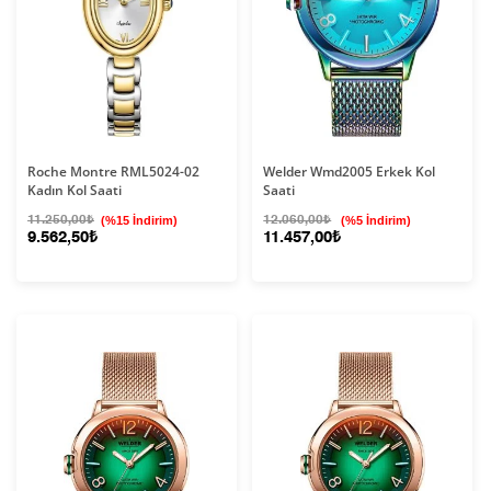
Roche Montre RML5024-02
Welder Wmd2005 Erkek Kol
Kadın Kol Saati
Saati
11.250,00₺
(%15 İndirim)
12.060,00₺
(%5 İndirim)
9.562,50₺
11.457,00₺