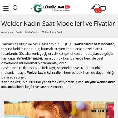
0
0
Welder Kadın Saat Modelleri ve Fiyatları
Welder Kadın Saat
Anasayfa
>
Saat >
Kadın Saat >
Zamansız şıklığın ve cesur tasarımın buluştuğu
,
Welder kadın saat modelleri
tarzına farklı bir dokunuş katmak isteyen kadınlar için özel olarak
tasarlandı. Göz alıcı renk geçişleri, dikkat çekici kadran detayları ve güçlü
kas yapısı ile
, hem günlük kombinlerde hem de özel
Welder saatler
davetlerde mükemmel bir tamamlayıcıdır.
Paslanmaz çelik kasası, kaliteli kayış seçenekleri ve uzun ömürlü
mekanizmasıyla
, hem estetik hem de dayanıklılığı
Welder kadın kol saatleri
bir arada sunar.
Kendine özgün duruşunu yansıtmak istiyorsan, şimdi
en yeni Welder kadın
keşfet ve tarzını zamana bırak.
saat modellerini