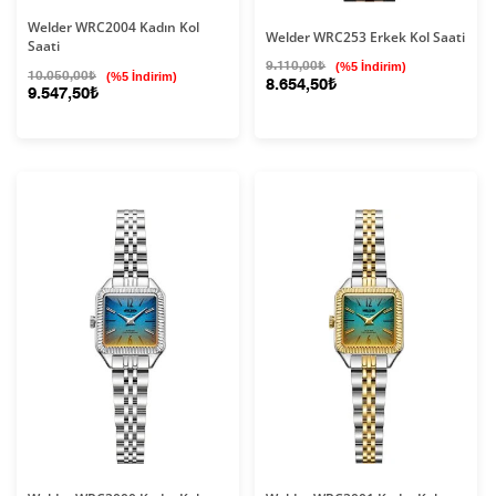
Welder WRC2004 Kadın Kol
Welder WRC253 Erkek Kol Saati
Saati
9.110,00₺
(%5 İndirim)
10.050,00₺
(%5 İndirim)
8.654,50₺
9.547,50₺