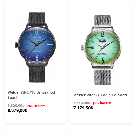
Welder WRC718 Unisex Kol
Welder Wrc721 Kadın Kol Saati
Saati
7.550,00₺
(%5 İndirim)
8.820,00₺
(%5 İndirim)
7.172,50₺
8.379,00₺