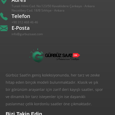
Tunalı Hilmi Cad. No:123/50 Kavaklıdere Çankaya - Ankara
Necatibey Cad. 18/B Sıhhiye - Ankara
Telefon
+90 312 468 46 46
E-Posta
info@gurbuzsaat.com
Gürbüz Saat’in geniş koleksiyonunda, her tarz ve zevke
hitap eden birçok modeli bulunmaktadır. Klasik ve şık
bir görünüm arayanlar için zarif deri kayışlı saatler, spor
ve dinamik bir tarz isteyenler için ise dayanıklı
paslanmaz çelik kordonlu saatler öne çıkmaktadır.
Bizi Takip Edin