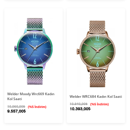
Welder Moody Wrc669 Kadın
Welder WRC684 Kadın Kol Saati
Kol Saati
10.940,00₺
(%5 İndirim)
10.060,00₺
(%5 İndirim)
10.393,00₺
9.557,00₺