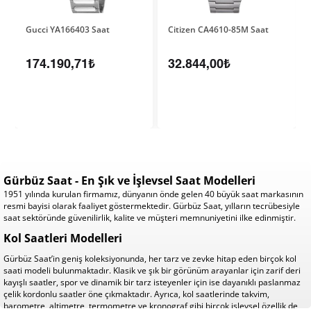
Gucci YA166403 Saat
Citizen CA4610-85M Saat
174.190,71₺
32.844,00₺
Gürbüz Saat - En Şık ve İşlevsel Saat Modelleri
1951 yılında kurulan firmamız, dünyanın önde gelen 40 büyük saat markasının
resmi bayisi olarak faaliyet göstermektedir. Gürbüz Saat, yılların tecrübesiyle
saat sektöründe güvenilirlik, kalite ve müşteri memnuniyetini ilke edinmiştir.
Kol Saatleri Modelleri
Gürbüz Saat’in geniş koleksiyonunda, her tarz ve zevke hitap eden birçok kol
saati modeli bulunmaktadır. Klasik ve şık bir görünüm arayanlar için zarif deri
kayışlı saatler, spor ve dinamik bir tarz isteyenler için ise dayanıklı paslanmaz
çelik kordonlu saatler öne çıkmaktadır. Ayrıca, kol saatlerinde takvim,
barometre, altimetre, termometre ve kronograf gibi birçok işlevsel özellik de