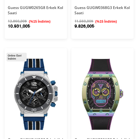
Guess GUGW0265G8 Erkek Kol
Guess GUGW0368G3 Erkek Kol
Saati
Saati
12.860,00₺
(%15 İndirim)
11.560,00₺
(%15 İndirim)
10.931,00₺
9.826,00₺
Online Özel
İndirim