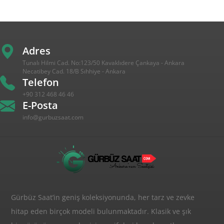
Adres
Tunalı Hilmi Cad. No:123/50 Kavaklıdere Çankaya - Ankara
Necatibey Cad. 18/B Sıhhiye - Ankara
Telefon
+90 312 468 46 46
E-Posta
info@gurbuzsaat.com
Gürbüz Saat’in geniş koleksiyonunda, her tarz ve zevke
hitap eden birçok modeli bulunmaktadır. Klasik ve şık