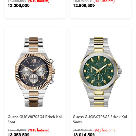
14.360,00₺
(%15 İndirim)
15.070,00₺
(%15 İndirim)
12.206,00₺
12.809,50₺
Guess GUGW0703G4 Erkek Kol
Guess GUGW0798G3 Erkek Kol
Saati
Saati
15.710,00₺
(%15 İndirim)
16.370,00₺
(%15 İndirim)
13.353,50₺
13.914,50₺