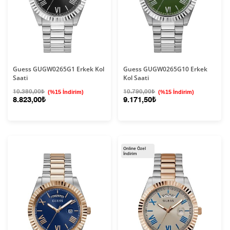
Guess GUGW0265G1 Erkek Kol
Guess GUGW0265G10 Erkek
Saati
Kol Saati
10.380,00₺
(%15 İndirim)
10.790,00₺
(%15 İndirim)
8.823,00₺
9.171,50₺
Online Özel
İndirim