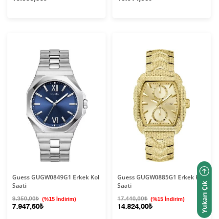
Guess GUGW0849G1 Erkek Kol
Guess GUGW0885G1 Erkek Kol
Yukarı Çık
Saati
Saati
9.350,00₺
(%15 İndirim)
17.440,00₺
(%15 İndirim)
7.947,50₺
14.824,00₺