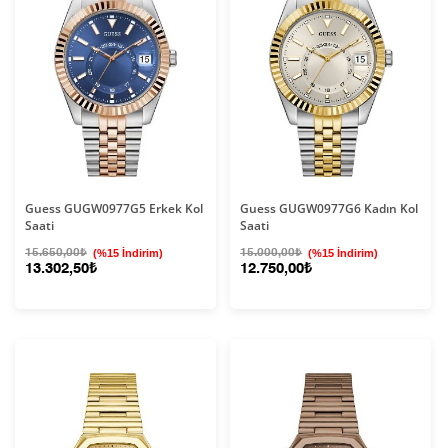
Guess GUGW0977G5 Erkek Kol
Guess GUGW0977G6 Kadın Kol
Saati
Saati
15.650,00₺
(%15 İndirim)
15.000,00₺
(%15 İndirim)
13.302,50₺
12.750,00₺