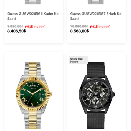
Guess GUGW0265G6 Kadın Kol
Guess GUGW0265G7 Erkek Kol
Saati
Saati
9.890,00₺
(%15 İndirim)
10.080,00₺
(%15 İndirim)
8.406,50₺
8.568,00₺
Online Özel
İndirim