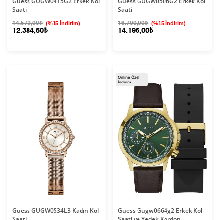
Guess GUGW0415G2 Erkek Kol
Guess GUGW0506G2 Erkek Kol
Saati
Saati
14.570,00₺
(%15 İndirim)
16.700,00₺
(%15 İndirim)
12.384,50₺
14.195,00₺
Online Özel
İndirim
Guess GUGW0534L3 Kadın Kol
Guess Gugw0664g2 Erkek Kol
Saati
Saati ve Yedek Kordon