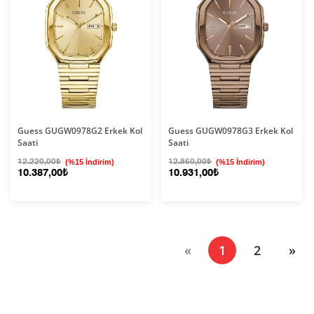
Guess GUGW0978G2 Erkek Kol
Guess GUGW0978G3 Erkek Kol
Saati
Saati
12.220,00₺
(%15 İndirim)
12.860,00₺
(%15 İndirim)
10.387,00₺
10.931,00₺
(current)
«
1
2
»