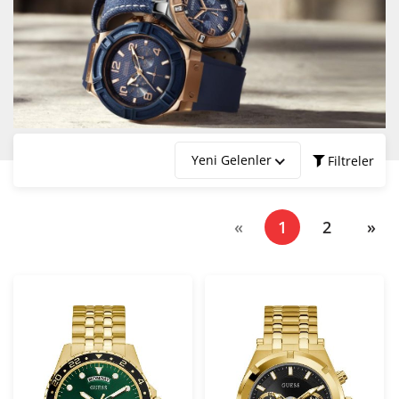
Yeni Gelenler
Filtreler
Marka
(current)
«
1
2
»
Fiyat Aralığı