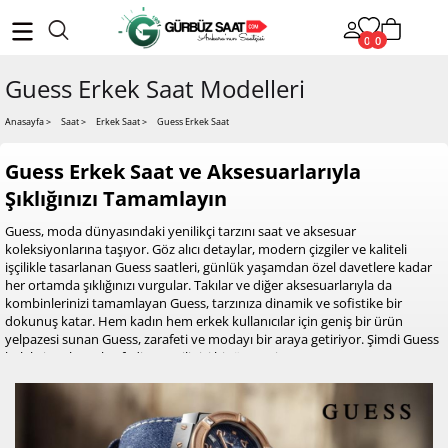
0
0
Guess Erkek Saat Modelleri
Guess Erkek Saat
Anasayfa
>
Saat >
Erkek Saat >
Guess Erkek Saat ve Aksesuarlarıyla
Şıklığınızı Tamamlayın
Guess, moda dünyasındaki yenilikçi tarzını saat ve aksesuar
koleksiyonlarına taşıyor. Göz alıcı detaylar, modern çizgiler ve kaliteli
işçilikle tasarlanan Guess saatleri, günlük yaşamdan özel davetlere kadar
her ortamda şıklığınızı vurgular. Takılar ve diğer aksesuarlarıyla da
kombinlerinizi tamamlayan Guess, tarzınıza dinamik ve sofistike bir
dokunuş katar. Hem kadın hem erkek kullanıcılar için geniş bir ürün
yelpazesi sunan Guess, zarafeti ve modayı bir araya getiriyor. Şimdi Guess
koleksiyonlarını keşfedin ve stilinizi bir üst seviyeye taşıyın!