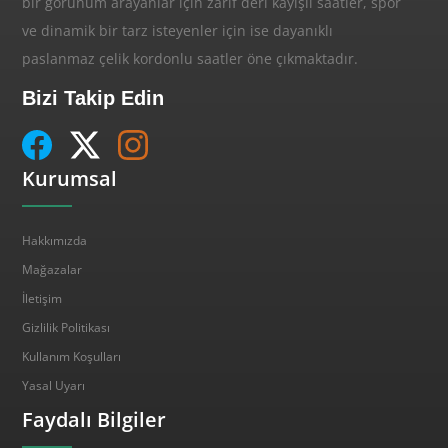
bir görünüm arayanlar için zarif deri kayışlı saatler, spor
ve dinamik bir tarz isteyenler için ise dayanıklı
paslanmaz çelik kordonlu saatler öne çıkmaktadır.
Bizi Takip Edin
Kurumsal
Hakkımızda
Mağazalar
İletişim
Gizlilik Politikası
Kullanım Koşulları
Yasal Uyarı
Faydalı Bilgiler