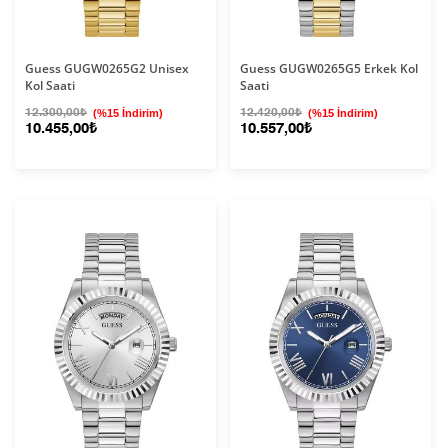
Guess GUGW0265G2 Unisex
Guess GUGW0265G5 Erkek Kol
Kol Saati
Saati
12.300,00₺
(%15 İndirim)
12.420,00₺
(%15 İndirim)
10.455,00₺
10.557,00₺