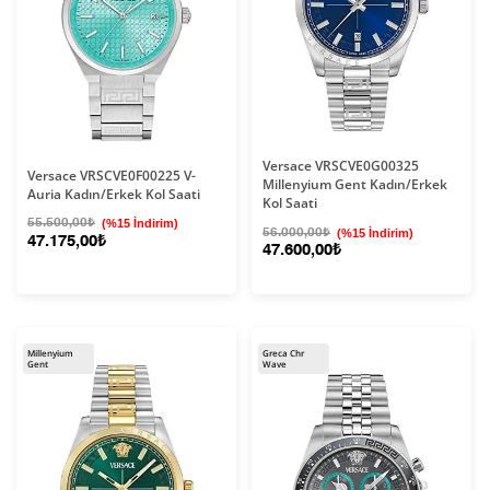
Versace VRSCVE0G00325
Versace VRSCVE0F00225 V-
Millenyium Gent Kadın/Erkek
Auria Kadın/Erkek Kol Saati
Kol Saati
55.500,00₺
(%15 İndirim)
56.000,00₺
(%15 İndirim)
47.175,00₺
47.600,00₺
Millenyium
Greca Chr
Gent
Wave