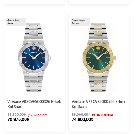
Greca Logo
Greca Logo
Aereo
Aereo
Versace VRSCVE5Q00326 Erkek
Versace VRSCVE5Q00526 Erkek
Kol Saati
Kol Saati
83.500,00₺
(%15 İndirim)
88.000,00₺
(%15 İndirim)
70.975,00₺
74.800,00₺