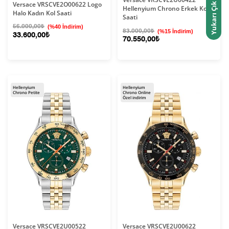
Versace VRSCVE2O00622 Logo
Yukarı Çık
Hellenyium Chrono Erkek Kol
Halo Kadın Kol Saati
Saati
56.000,00₺
(%40 İndirim)
83.000,00₺
(%15 İndirim)
33.600,00₺
70.550,00₺
Hellenyium
Hellenyium
Chrono Petite
Chrono Online
Özel indirim
Versace VRSCVE2U00522
Versace VRSCVE2U00622