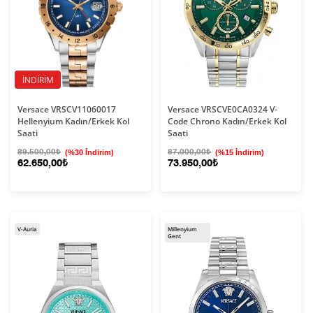
İNDIRIM
Versace VRSCV11060017
Versace VRSCVE0CA0324 V-
Hellenyium Kadın/Erkek Kol
Code Chrono Kadın/Erkek Kol
Saati
Saati
89.500,00₺
(%30 İndirim)
87.000,00₺
(%15 İndirim)
62.650,00₺
73.950,00₺
V-Auria
Millenyium
Gent