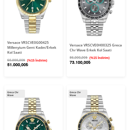
Versace VRSCVE0G00425
Versace VRSCVE0H00325 Greca
Millenyium Gent Kadın/Erkek
Chr Wave Erkek Kol Saati
Kol Saati
86.000,00₺
(%15 İndirim)
60.000,00₺
(%15 İndirim)
73.100,00₺
51.000,00₺
Greca Chr
Greca Chr
Wave
Wave