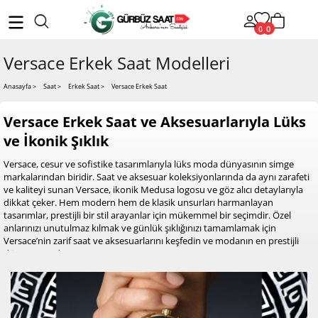
0
0
Versace Erkek Saat Modelleri
Versace Erkek Saat
Anasayfa
>
Saat >
Erkek Saat >
Versace Erkek Saat ve Aksesuarlarıyla Lüks
ve İkonik Şıklık
Versace, cesur ve sofistike tasarımlarıyla lüks moda dünyasının simge
markalarından biridir. Saat ve aksesuar koleksiyonlarında da aynı zarafeti
ve kaliteyi sunan Versace, ikonik Medusa logosu ve göz alıcı detaylarıyla
dikkat çeker. Hem modern hem de klasik unsurları harmanlayan
tasarımlar, prestijli bir stil arayanlar için mükemmel bir seçimdir. Özel
anlarınızı unutulmaz kılmak ve günlük şıklığınızı tamamlamak için
Versace’nin zarif saat ve aksesuarlarını keşfedin ve modanın en prestijli
dünyasına adım atın!