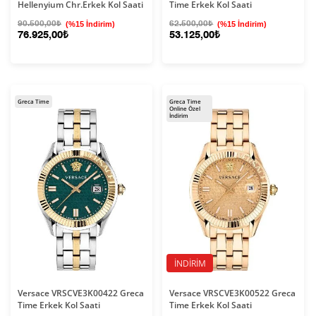
Hellenyium Chr.Erkek Kol Saati
Time Erkek Kol Saati
90.500,00₺
(%15 İndirim)
62.500,00₺
(%15 İndirim)
76.925,00₺
53.125,00₺
Greca Time
Greca Time
Online Özel
İndirim
İNDIRIM
Versace VRSCVE3K00422 Greca
Versace VRSCVE3K00522 Greca
Time Erkek Kol Saati
Time Erkek Kol Saati