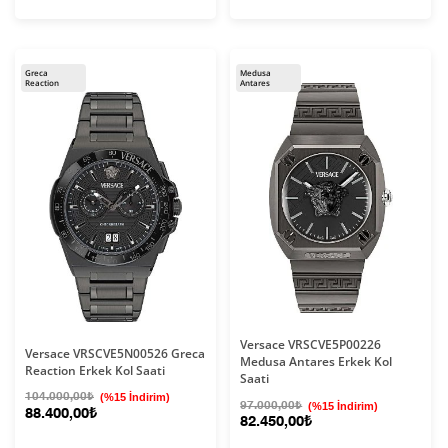
Greca
Medusa
Reaction
Antares
Versace VRSCVE5P00226
Versace VRSCVE5N00526 Greca
Medusa Antares Erkek Kol
Reaction Erkek Kol Saati
Saati
104.000,00₺
(%15 İndirim)
97.000,00₺
(%15 İndirim)
88.400,00₺
82.450,00₺