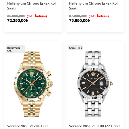
Hellenyium Chrono Erkek Kol
Hellenyium Chrono Erkek Kol
Saati
Saati
85.000,00₺
(%15 İndirim)
87.000,00₺
(%15 İndirim)
72.250,00₺
73.950,00₺
Hellenyium
Greca Time
Chr.
Versace VRSCVE2U01225
Versace VRSCVE3K00322 Greca