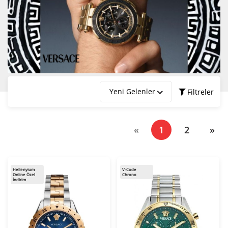
Yeni Gelenler
Filtreler
Marka
(current)
«
1
2
»
Fiyat Aralığı
Hellenyium
V-Code
Online Özel
Chrono
İndirim