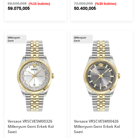
69.500,00₺
(%15 İndirim)
72.000,00₺
(%30 İndirim)
59.075,00₺
50.400,00₺
Millenyum
Millenyum
Gent
Gent
Versace VRSCVE5M00326
Versace VRSCVE5M00426
Millenyum Gent Erkek Kol
Millenyum Gent Erkek Kol
Saati
Saati