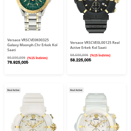
Versace VRSCVE0K00325
Versace VRSCVE0L00125 Real
Galaxy Moonph.Chr Erkek Kol
Active Erkek Kol Saati
Saati
68.500,00₺
(%15 İndirim)
90.500,00₺
(%15 İndirim)
58.225,00₺
76.925,00₺
Real Active
Real Active