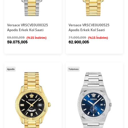
Versace VRSCVE0U00325
Versace VRSCVE0U00525
Apodis Erkek Kol Saati
Apodis Erkek Kol Saati
69.500,00₺
(%15 İndirim)
74.000,00₺
(%15 İndirim)
59.075,00₺
62.900,00₺
Apodis
Tolomeo