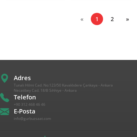
(current)
«
1
2
»
Adres
Tunalı Hilmi Cad. No:123/50 Kavaklıdere Çankaya - Ankara
Necatibey Cad. 18/B Sıhhiye - Ankara
Telefon
+90 312 468 46 46
E-Posta
info@gurbuzsaat.com