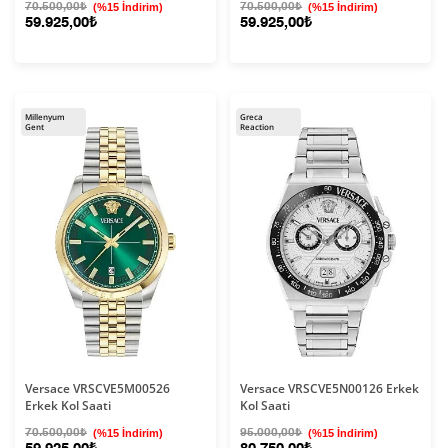
70.500,00₺
(%15 İndirim)
70.500,00₺
(%15 İndirim)
59.925,00₺
59.925,00₺
Millenyum
Greca
Gent
Reaction
Versace VRSCVE5M00526
Versace VRSCVE5N00126 Erkek
Erkek Kol Saati
Kol Saati
70.500,00₺
(%15 İndirim)
95.000,00₺
(%15 İndirim)