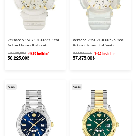
Versace VRSCVE0L00225 Real
Versace VRSCVE0L00525 Real
Active Unısex Kol Saati
Active Chrono Kol Saati
68.500,00₺
(%15 İndirim)
67.500,00₺
(%15 İndirim)
58.225,00₺
57.375,00₺
Apodis
Apodis