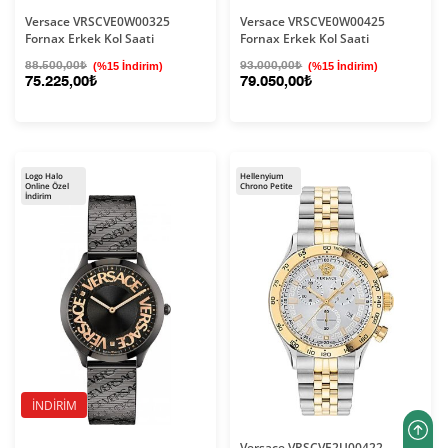
Versace VRSCVE0W00325
Versace VRSCVE0W00425
Fornax Erkek Kol Saati
Fornax Erkek Kol Saati
88.500,00₺
(%15 İndirim)
93.000,00₺
(%15 İndirim)
75.225,00₺
79.050,00₺
Logo Halo
Hellenyium
Online Özel
Chrono Petite
İndirim
İNDIRIM
Versace VRSCVE2U00422