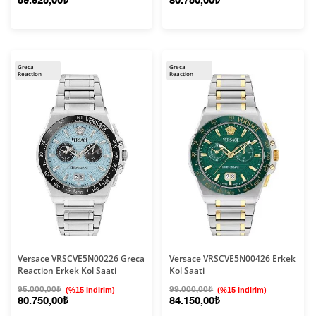
59.925,00₺
80.750,00₺
Greca
Greca
Reaction
Reaction
Versace VRSCVE5N00226 Greca
Versace VRSCVE5N00426 Erkek
Reaction Erkek Kol Saati
Kol Saati
95.000,00₺
(%15 İndirim)
99.000,00₺
(%15 İndirim)
80.750,00₺
84.150,00₺