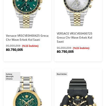
VERSACE VRSCVE0H00725
Versace VRSCVE0H00425 Greca
Greca Chr Wave Erkek Kol
Chr Wave Erkek Kol Saati
Saati
95.000,00₺
(%15 İndirim)
95.000,00₺
(%15 İndirim)
80.750,00₺
80.750,00₺
Galaxy
Real Active
Moonph
Chrono