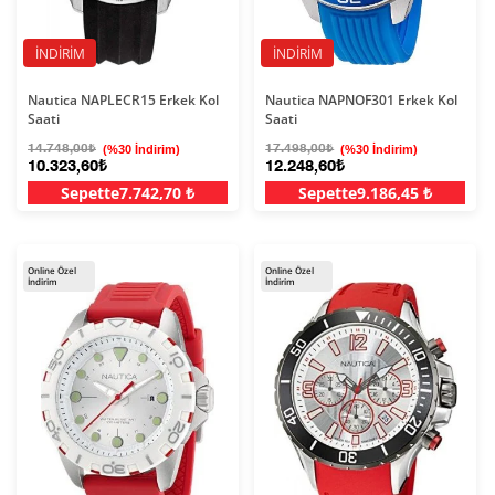
İNDIRIM
İNDIRIM
Nautica NAPLECR15 Erkek Kol
Nautica NAPNOF301 Erkek Kol
Saati
Saati
14.748,00₺
(%30 İndirim)
17.498,00₺
(%30 İndirim)
10.323,60₺
12.248,60₺
Sepette
7.742,70 ₺
Sepette
9.186,45 ₺
Online Özel
Online Özel
İndirim
İndirim