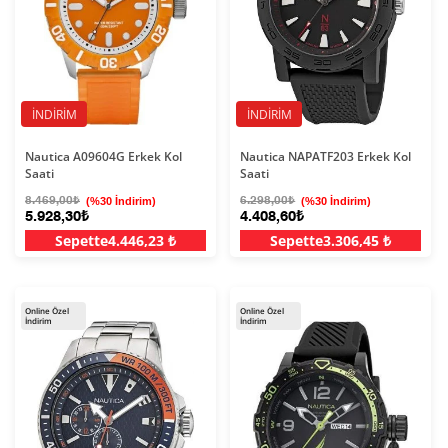
İNDIRIM
İNDIRIM
Nautica A09604G Erkek Kol
Nautica NAPATF203 Erkek Kol
Saati
Saati
8.469,00₺
(%30 İndirim)
6.298,00₺
(%30 İndirim)
5.928,30₺
4.408,60₺
Sepette
4.446,23 ₺
Sepette
3.306,45 ₺
Online Özel
Online Özel
İndirim
İndirim