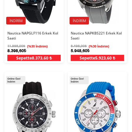
İNDIRIM
İNDIRIM
Nautica NAPGLF116 Erkek Kol
Nautica NAPKBS221 Erkek Kol
Saati
Saati
11.998,00₺
(%30 İndirim)
8.498,00₺
(%30 İndirim)
8.398,60₺
5.948,60₺
Sepette
8.373,60 ₺
Sepette
5.923,60 ₺
Online Özel
Online Özel
İndirim
İndirim