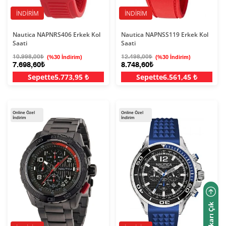
İNDIRIM
İNDIRIM
Nautica NAPNRS406 Erkek Kol
Nautica NAPNSS119 Erkek Kol
Saati
Saati
10.998,00₺
(%30 İndirim)
12.498,00₺
(%30 İndirim)
7.698,60₺
8.748,60₺
Sepette
5.773,95 ₺
Sepette
6.561,45 ₺
Online Özel
Online Özel
İndirim
İndirim
Yukarı Çık