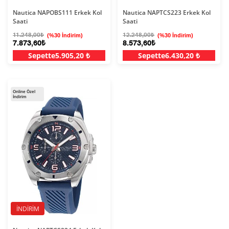
Nautica NAPOBS111 Erkek Kol
Nautica NAPTCS223 Erkek Kol
Saati
Saati
11.248,00₺
(%30 İndirim)
12.248,00₺
(%30 İndirim)
7.873,60₺
8.573,60₺
Sepette
5.905,20 ₺
Sepette
6.430,20 ₺
Online Özel
İndirim
İNDIRIM