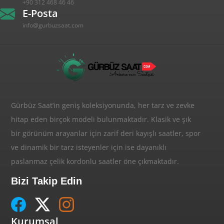
+90 312 468 46 46
E-Posta
info@gurbuzsaat.com
Gürbüz Saat’in geniş koleksiyonunda, her tarz ve zevke
hitap eden birçok modeli bulunmaktadır. Klasik ve şık
bir görünüm arayanlar için zarif deri kayışlı saatler, spor
ve dinamik bir tarz isteyenler için ise dayanıklı
paslanmaz çelik kordonlu saatler öne çıkmaktadır.
Bizi Takip Edin
Kurumsal