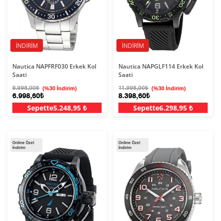
İNDIRIM
İNDIRIM
Nautica NAPFRF030 Erkek Kol
Nautica NAPGLF114 Erkek Kol
Saati
Saati
9.998,00₺
(%30 İndirim)
11.998,00₺
(%30 İndirim)
6.998,60₺
8.398,60₺
Sepette
5.248,95 ₺
Sepette
6.298,95 ₺
Online Özel
Online Özel
İndirim
İndirim