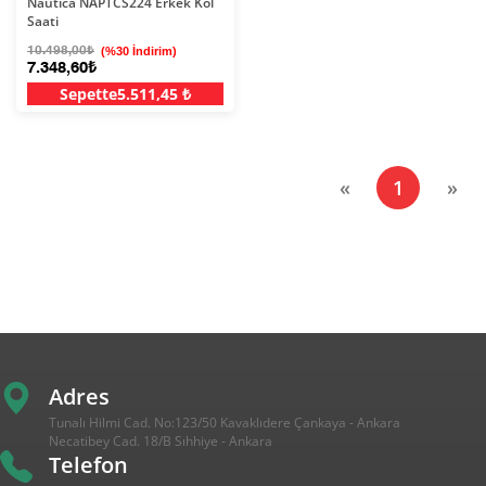
Nautica NAPTCS224 Erkek Kol
Saati
10.498,00₺
(%30 İndirim)
7.348,60₺
Sepette
5.511,45 ₺
(current)
«
1
»
Adres
Tunalı Hilmi Cad. No:123/50 Kavaklıdere Çankaya - Ankara
Necatibey Cad. 18/B Sıhhiye - Ankara
Telefon