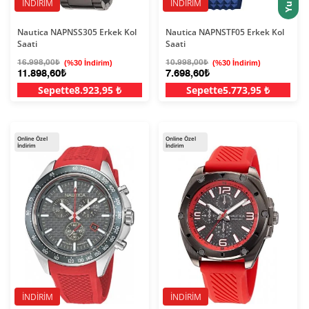
İNDIRIM
İNDIRIM
Nautica NAPNSS305 Erkek Kol
Nautica NAPNSTF05 Erkek Kol
Saati
Saati
16.998,00₺
(%30 İndirim)
10.998,00₺
(%30 İndirim)
11.898,60₺
7.698,60₺
Sepette
8.923,95 ₺
Sepette
5.773,95 ₺
Online Özel
Online Özel
İndirim
İndirim
İNDIRIM
İNDIRIM