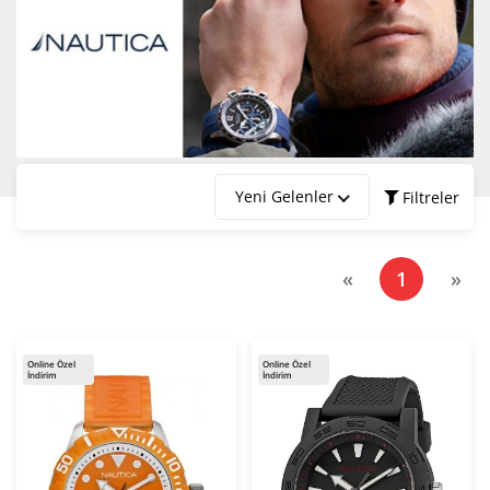
Yeni Gelenler
Filtreler
Marka
(current)
«
1
»
Fiyat Aralığı
Online Özel
Online Özel
İndirim
İndirim