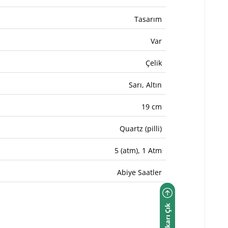
Tasarım
Var
Çelik
Sarı, Altın
19 cm
Quartz (pilli)
5 (atm), 1 Atm
Abiye Saatler
Yukarı Çık