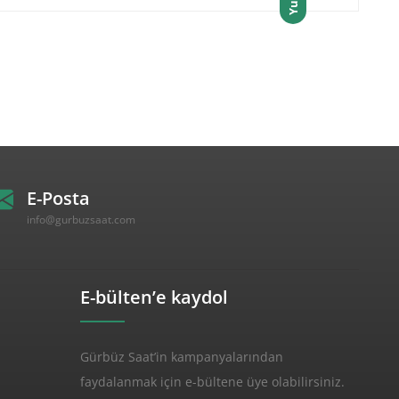
E-Posta
info@gurbuzsaat.com
E-bülten’e kaydol
Gürbüz Saat’in kampanyalarından
faydalanmak için e-bültene üye olabilirsiniz.