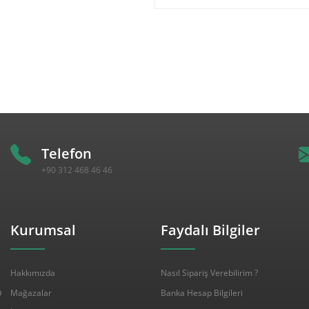
Telefon
+90 312 468 46 46
Kurumsal
Faydalı Bilgiler
Hakkımızda
Nasıl Sipariş Verebilirim ?
p
Mağazalar
Banka Hesap Bilgileri