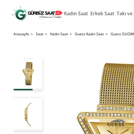
Kadın Saat
Erkek Saat
Takı ve
Anasayfa >
Saat >
Kadın Saat >
Guess Kadın Saat >
Guess GUGW05
tim
‹