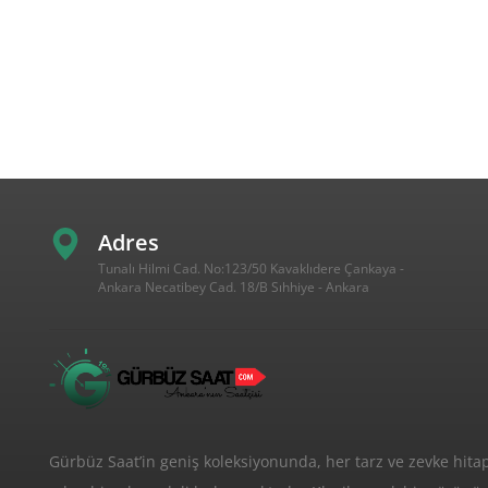
Adres
Tunalı Hilmi Cad. No:123/50 Kavaklıdere Çankaya -
Ankara
Necatibey Cad. 18/B Sıhhiye - Ankara
Gürbüz Saat’in geniş koleksiyonunda, her tarz ve zevke hita