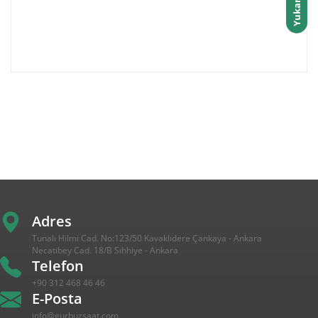
Yukarı Çık
Adres
Tunalı Hilmi Cad. No:123/50 Kavaklıdere Çankaya - Ankara
Necatibey Cad. 18/B Sıhhiye - Ankara
Telefon
+90 312 468 46 46
E-Posta
info@gurbuzsaat.com